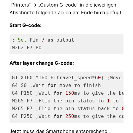
„Printers“ -> „Custom G-code“ in die jeweiligen
Abschnitte folgende Zeilen am Ende hinzugefügt:
Start G-code:
; 
Set
 Pin 
7
as
 output

Code-Sprache:
JavaScript
(
javascript
)
After layer change G-code:
G1 X160 Y160 F{travel_speed*
60
} ;Move aw
G4 S0 ;Wait 
for
 move to finish

G4 P150 ;Wait 
for
150
ms to give the bed t
M265 P7 ;Flip the pin status to 
1
 to trig
M265 P7 ;Flip the pin status back to 
0
G4 P250 ;Wait 
for
250
ms to give the came
Code-Sprache:
JavaScript
(
javascript
)
Jetzt muss das Smartphone entsprechend