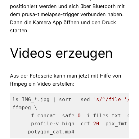
positioniert werden und sich über Bluetooth mit
dem prusa-timelapse-trigger verbunden haben.
Dann die Kamera App öffnen und den Druck
starten.
Videos erzeugen
Aus der Fotoserie kann man jetzt mit Hilfe von
ffmpeg ein Video erstellen:
ls IMG_*.jpg | sort | sed 
"s/^/file '/;s
ffmpeg \

     -f concat -safe 
0
 -i files.txt -c:v 
     -profile:v high -crf 
20
 -pix_fmt yuv